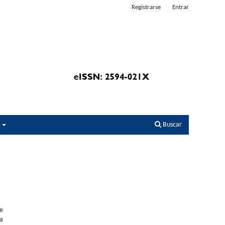
Registrarse
Entrar
s
Buscar
de
na