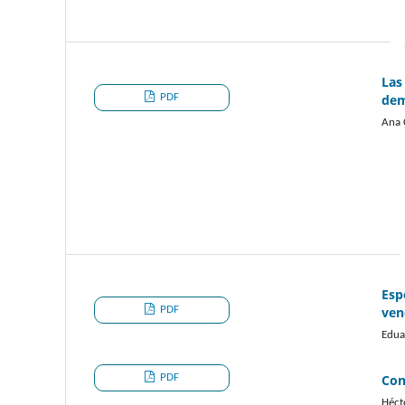
Las
PDF
dem
Ana 
Esp
PDF
ven
Edua
PDF
Con
Héct