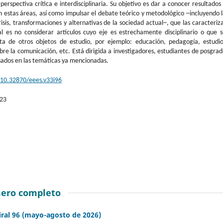
perspectiva crítica e interdisciplinaria. Su objetivo es dar a conocer resultados
 estas áreas, así como impulsar el debate teórico y metodológico ─incluyendo 
risis, transformaciones y alternativas de la sociedad actual─, que las caracteriz
ral es no considerar artículos cuyo eje es estrechamente disciplinario o que 
ita de otros objetos de estudio, por ejemplo: educación, pedagogía, estudio
sobre la comunicación, etc. Está dirigida a investigadores, estudiantes de posgra
sados en las temáticas ya mencionadas.
g/10.32870/eees.v33i96
-23
ero completo
iral 96 (mayo-agosto de 2026)