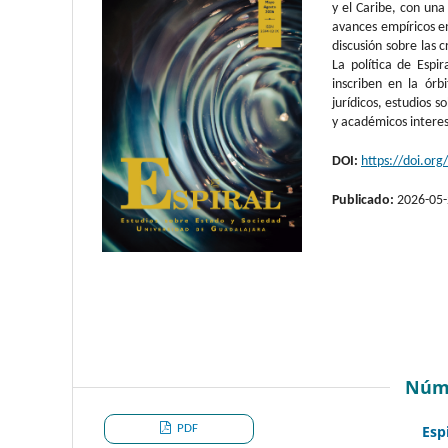
y el Caribe, con una 
avances empíricos en
discusión sobre las c
La política de Espi
inscriben en la órb
jurídicos, estudios 
y académicos intere
DOI:
https://doi.or
Publicado:
2026-05
Núm
PDF
Esp