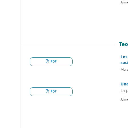
Jaim
Teo
Los
PDF
soci
Marc
Una
La 
PDF
Jaim