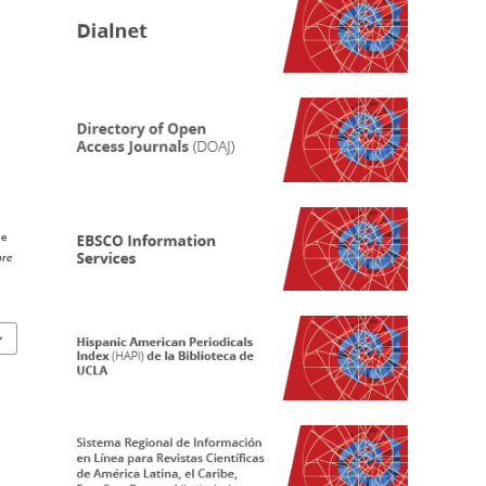
de
bre