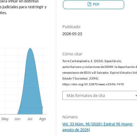
a influir en distintas
PDF
s judiciales para restringir y
ntes.
Publicado
2026-05-23
Cómo citar
Torre Cantalapiedra, E. (2026). Espectáculo,
autoritarismo y violaciones de DDHH: la deportación 
venezolanos de EEUU a El Salvador.
Espiral Estudios So
Estado Y Sociedad
,
33
(96).
https://doi.org/10.32870/eees.v33i96.7470
Más formatos de cita
Número
Vol. 33 Núm. 96 (2026): Espiral 96 (mayo-
agosto de 2026)