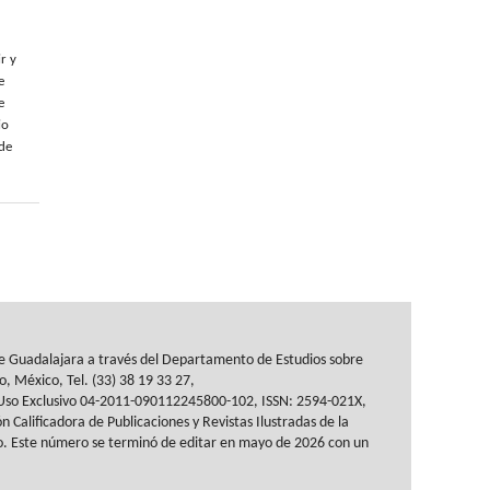
r y
e
e
io
 de
de Guadalajara a través del
Departamento de Estudios sobre
co, México, Tel. (33) 38 19 33 27,
Uso Exclusivo 04-2011-090112245800-102, ISSN: 2594-021X,
n Calificadora de Publicaciones y
Revistas Ilustradas de la
o.
Este número se terminó de editar en mayo de 2026 con un