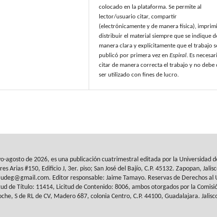
colocado en la plataforma. Se permite al
lector/usuario citar, compartir
(electrónicamente y de manera física), imprimi
distribuir el material siempre que se indique d
manera clara y explícitamente que el trabajo s
publicó por primera vez en
Espiral
. Es necesar
citar de manera correcta el trabajo y no debe
ser utilizado con fines de lucro.
yo-agosto de 2026, es
una publicación cuatrimestral editada por la Universidad 
res Arias #150, Edificio J, 3er. piso; San José del Bajío, C.P. 45132. Zapopan,
Jalis
al.udeg@gmail.com. Editor responsable: Jaime Tamayo. Reservas de
Derechos al 
tud de Título: 11414, Licitud de
Contenido: 8006, ambos otorgados por la Comisió
che, S de RL de CV, Madero 687, colonia Centro, C.P. 44100, Guadalajara. Jalisc