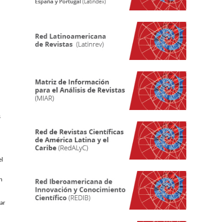
s
el
n
iar