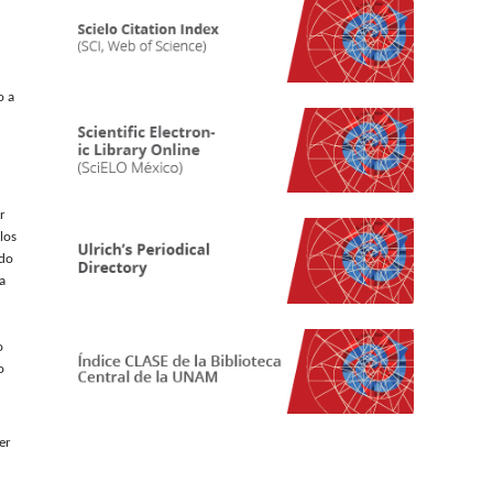
o a
r
los
ado
a
o
o
er