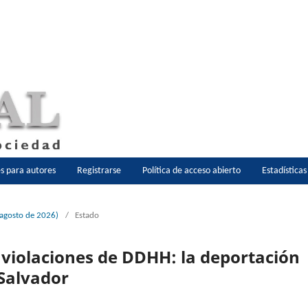
es para autores
Registrarse
Política de acceso abierto
Estadística
-agosto de 2026)
/
Estado
 violaciones de DDHH: la deportación
 Salvador