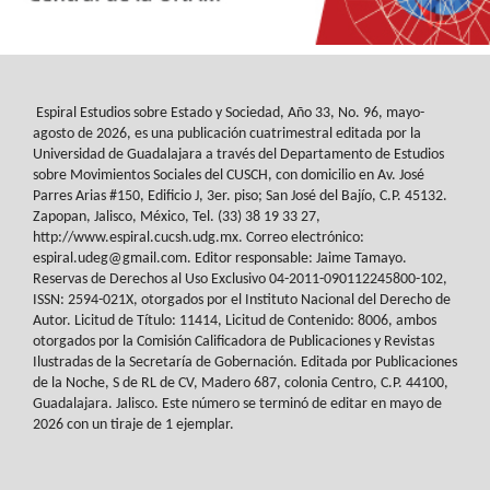
Espiral Estudios sobre Estado y Sociedad
, Año 33, No. 96, mayo-
agosto de 2026, es
una publicación cuatrimestral editada por la
Universidad de Guadalajara a través del
Departamento de Estudios
sobre Movimientos Sociales del
CUSCH
, con domicilio en Av.
José
Parres Arias #150, Edificio J, 3er. piso; San José del Bajío, C.P. 45132.
Zapopan,
Jalisco, México, Tel. (33) 38 19 33 27,
http://www.espiral.cucsh.udg.mx. Correo
electrónico:
espiral.udeg@gmail.com. Editor responsable: Jaime Tamayo.
Reservas de
Derechos al Uso Exclusivo 04-2011-090112245800-102,
ISSN: 2594-021X, otorgados
por el Instituto Nacional del Derecho de
Autor. Licitud de Título: 11414, Licitud de
Contenido: 8006, ambos
otorgados por la Comisión Calificadora de Publicaciones y
Revistas
Ilustradas de la Secretaría de Gobernación. Editada por Publicaciones
de la
Noche, S de RL de CV, Madero 687, colonia Centro, C.P. 44100,
Guadalajara. Jalisco.
Este número se terminó de editar en mayo de
2026 con un tiraje de 1 ejemplar.