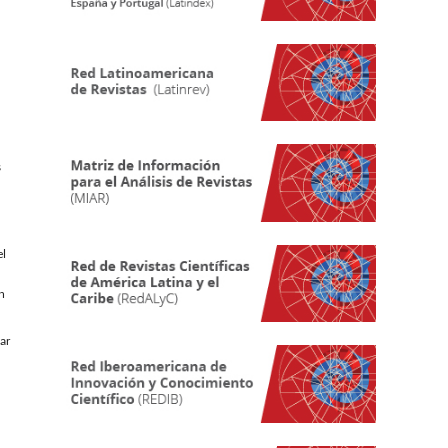
s
el
n
iar