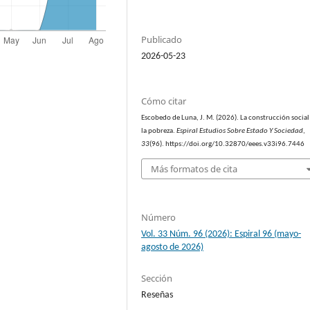
Publicado
2026-05-23
Cómo citar
Escobedo de Luna, J. M. (2026). La construcción social
la pobreza.
Espiral Estudios Sobre Estado Y Sociedad
,
33
(96). https://doi.org/10.32870/eees.v33i96.7446
Más formatos de cita
Número
Vol. 33 Núm. 96 (2026): Espiral 96 (mayo-
agosto de 2026)
Sección
Reseñas