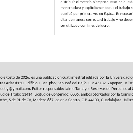
distribuir el material siempre que se indique d
manera clara y explícitamente que el trabajo s
publicó por primera vez en
Espiral
. Es necesar
citar de manera correcta el trabajo y no debe
ser utilizado con fines de lucro.
yo-agosto de 2026, es
una publicación cuatrimestral editada por la Universidad 
res Arias #150, Edificio J, 3er. piso; San José del Bajío, C.P. 45132. Zapopan,
Jalis
al.udeg@gmail.com. Editor responsable: Jaime Tamayo. Reservas de
Derechos al 
tud de Título: 11414, Licitud de
Contenido: 8006, ambos otorgados por la Comisió
che, S de RL de CV, Madero 687, colonia Centro, C.P. 44100, Guadalajara. Jalisc