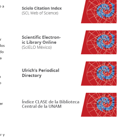
o a
r
los
ado
a
o
o
er
r y