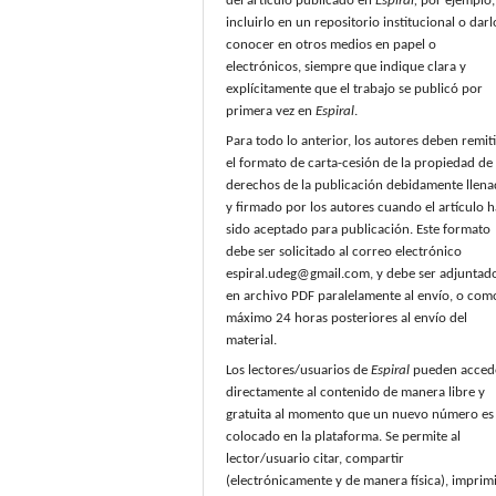
del artículo publicado en
Espiral,
por ejemplo,
incluirlo en un repositorio institucional o darl
conocer en otros medios en papel o
electrónicos, siempre que indique clara y
explícitamente que el trabajo se publicó por
primera vez en
Espiral
.
Para todo lo anterior, los autores deben remiti
el formato de carta-cesión de la propiedad de 
derechos de la publicación debidamente llen
y firmado por los autores cuando el artículo h
sido aceptado para publicación. Este formato
debe ser solicitado al correo electrónico
espiral.udeg@gmail.com, y debe ser adjuntad
en archivo PDF paralelamente al envío, o com
máximo 24 horas posteriores al envío del
material.
Los lectores/usuarios de
Espiral
pueden acced
directamente al contenido de manera libre y
gratuita al momento que un nuevo número es
colocado en la plataforma. Se permite al
lector/usuario citar, compartir
(electrónicamente y de manera física), imprimi