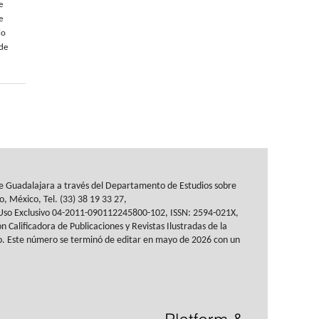
e
e
io
 de
de Guadalajara a través del
Departamento de Estudios sobre
co, México, Tel. (33) 38 19 33 27,
Uso Exclusivo 04-2011-090112245800-102, ISSN: 2594-021X,
n Calificadora de Publicaciones y
Revistas Ilustradas de la
o.
Este número se terminó de editar en mayo de 2026 con un