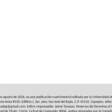
yo-agosto de 2026, es
una publicación cuatrimestral editada por la Universidad 
res Arias #150, Edificio J, 3er. piso; San José del Bajío, C.P. 45132. Zapopan,
Jalis
al.udeg@gmail.com. Editor responsable: Jaime Tamayo. Reservas de
Derechos al 
tud de Título: 11414, Licitud de
Contenido: 8006, ambos otorgados por la Comisió