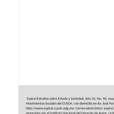
Espiral Estudios sobre Estado y Sociedad
, Año 33, No. 96, ma
Movimientos Sociales del
CUSCH
, con domicilio en Av.
José Par
http://www.espiral.cucsh.udg.mx. Correo
electrónico: espir
otorgados
por el Instituto Nacional del Derecho de Autor. Lici