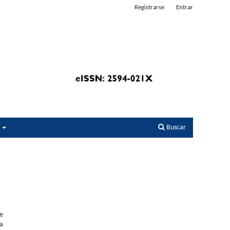
Registrarse
Entrar
s
Buscar
de
na