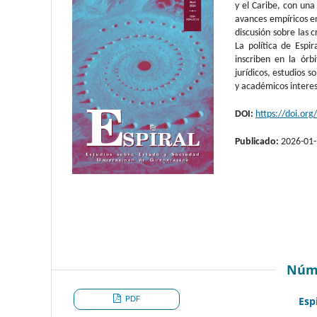
y el Caribe, con una 
avances empíricos en
discusión sobre las c
La política de Espi
inscriben en la órb
jurídicos, estudios 
y académicos intere
DOI:
https://doi.or
Publicado:
2026-01
Núm
PDF
Esp