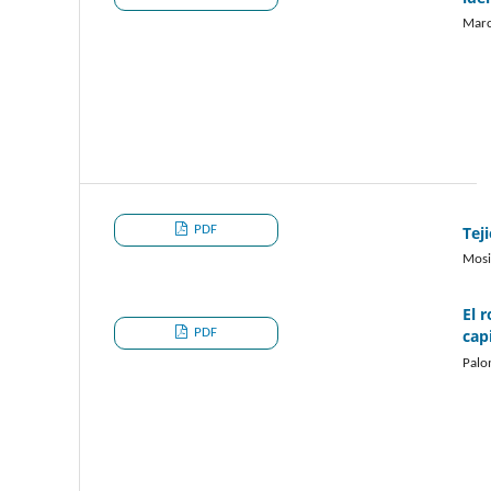
Marc
PDF
Tej
Mosi
El 
PDF
cap
Palo