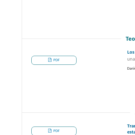
Teo
Los
una
PDF
Dani
Tra
PDF
est