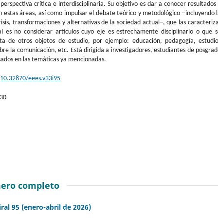
perspectiva crítica e interdisciplinaria. Su objetivo es dar a conocer resultados
 estas áreas, así como impulsar el debate teórico y metodológico ─incluyendo 
risis, transformaciones y alternativas de la sociedad actual─, que las caracteriz
ral es no considerar artículos cuyo eje es estrechamente disciplinario o que 
ita de otros objetos de estudio, por ejemplo: educación, pedagogía, estudio
sobre la comunicación, etc. Está dirigida a investigadores, estudiantes de posgra
sados en las temáticas ya mencionadas.
g/10.32870/eees.v33i95
-30
ero completo
iral 95 (enero-abril de 2026)