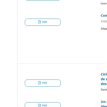
Lour
Con
int
PDF
Alej
Cic
de 
PDF
des
Dani
Un 
PDF
ide