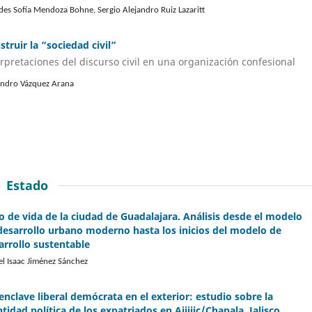
des Sofía Mendoza Bohne, Sergio Alejandro Ruiz Lazaritt
struir la “sociedad civil”
erpretaciones del discurso civil en una organización confesional
andro Vázquez Arana
Estado
lo de vida de la ciudad de Guadalajara. Análisis desde el modelo
desarrollo urbano moderno hasta los inicios del modelo de
arrollo sustentable
el Isaac Jiménez Sánchez
enclave liberal demócrata en el exterior: estudio sobre la
ntidad política de los expatriados en Ajiijic/Chapala, Jalisco