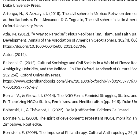
Duke University Press.
Arteaga, N., & Arzuaga, J. (2018). The civil sphere in Mexico: Between democ
authoritarianism. En J. Alexander & C. Tognato, The civil sphere in Latin Ameri
Oxford University Press.
Atia, M. (2012). “A Way to Paradise”: Pious Neoliberalism, Islam, and Faith-B
Development. Annals of the Association of American Geographers, 102(4), 80
https://doi.org/10.1080/00045608.2011.627046
Autor. (2014).
Baiocchi, G. (2012). Cultural Sociology and Civil Society in a World of Flows: R
Ambiguity, Hybridity, and the Political. En The Oxford Handbook of Cultural Soc
232-256). Oxford University Press.
https://www.oxfordhandbooks.com/view/10.1093/oxfordhb/9780195377767.
9780195377767-e-9
Bernal, V., & Grewal, I. (2014). The NGO Form: Feminist Struggles, States, an
En Theorizing NGOs: States, Feminisms, and Neoliberalism (pp. 1-18). Duke Uni
Boltanski, L., & Thévenot, L. (2022). De la justification. Editions Gallimard.
Bornstein, E. (2003). The spirit of development: Protestant NGOs, morality, a
Zimbabwe. Routledge.
Bornstein, E. (2009). The Impulse of Philanthropy. Cultural Anthropology, 24(4