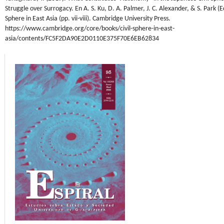
Struggle over Surrogacy. En A. S. Ku, D. A. Palmer, J. C. Alexander, & S. Park (Ed
Sphere in East Asia (pp. vii-viii). Cambridge University Press.
https://www.cambridge.org/core/books/civil-sphere-in-east-
asia/contents/FC5F2DA90E2D0110E375F70E6EB62834