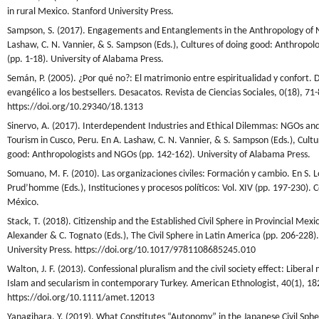
in rural Mexico. Stanford University Press.
Sampson, S. (2017). Engagements and Entanglements in the Anthropology of 
Lashaw, C. N. Vannier, & S. Sampson (Eds.), Cultures of doing good: Anthropol
(pp. 1-18). University of Alabama Press.
Semán, P. (2005). ¿Por qué no?: El matrimonio entre espiritualidad y confort.
evangélico a los bestsellers. Desacatos. Revista de Ciencias Sociales, 0(18), 71-
https://doi.org/10.29340/18.1313
Sinervo, A. (2017). Interdependent Industries and Ethical Dilemmas: NGOs an
Tourism in Cusco, Peru. En A. Lashaw, C. N. Vannier, & S. Sampson (Eds.), Cultu
good: Anthropologists and NGOs (pp. 142-162). University of Alabama Press.
Somuano, M. F. (2010). Las organizaciones civiles: Formación y cambio. En S. L
Prud’homme (Eds.), Instituciones y procesos políticos: Vol. XIV (pp. 197-230). 
México.
Stack, T. (2018). Citizenship and the Established Civil Sphere in Provincial Mexic
Alexander & C. Tognato (Eds.), The Civil Sphere in Latin America (pp. 206-228
University Press. https://doi.org/10.1017/9781108685245.010
Walton, J. F. (2013). Confessional pluralism and the civil society effect: Liberal
Islam and secularism in contemporary Turkey. American Ethnologist, 40(1), 18
https://doi.org/10.1111/amet.12013
Yanagihara, Y. (2019). What Constitutes “Autonomy” in the Japanese Civil Sph