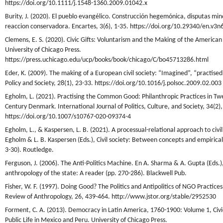
https://doi.org/10.1111/j.1548-1360.2009.01042.x
Burity, J. (2020). El pueblo evangélico. Construcción hegemónica, disputas mino
reaccion conservadora. Encartes, 3(6), 1-35. https://doi.org/10.29340/en.v3n
Clemens, E. S. (2020). Civic Gifts: Voluntarism and the Making of the American
University of Chicago Press.
https://press.uchicago.edu/ucp/books/book/chicago/C/bo45713286.html
Eder, K. (2009). The making of a European civil society: “Imagined”, “practise
Policy and Society, 28(1), 23-33. https://doi.org/10.1016/j.polsoc.2009.02.003
Egholm, L. (2021). Practising the Common Good: Philanthropic Practices in Tw
Century Denmark. International Journal of Politics, Culture, and Society, 34(2)
https://doi.org/10.1007/s10767-020-09374-4
Egholm, L., & Kaspersen, L. B. (2021). A processual-relational approach to civil 
Egholm & L. B. Kaspersen (Eds.), Civil society: Between concepts and empirical
3-30). Routledge.
Ferguson, J. (2006). The Anti-Politics Machine. En A. Sharma & A. Gupta (Eds.)
anthropology of the state: A reader (pp. 270-286). Blackwell Pub.
Fisher, W. F. (1997). Doing Good? The Politics and Antipolitics of NGO Practice
Review of Anthropology, 26, 439-464. http://www.jstor.org/stable/2952530
Forment, C. A. (2013). Democracy in Latin America, 1760-1900: Volume 1, Civ
Public Life in Mexico and Peru. University of Chicago Press.