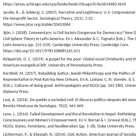
https://press.uchicago.edu/ucp/books/book/chicago/D/bo3614460.html
Jacobs, R., & Sobieraj, S. (2007). Narrative and Legitimacy: U.S. Congressiona
the Nonprofit Sector. Sociological Theory, 25(1), 1-25.
https://www.jstor.org/stable/20453064
Jijón, I. (2018). Commentary: Is Civil Society Dangerous for Democracy? New D
Civil Sphere Theory in Latin America. En J. Alexander & C. Tognato (Eds.), The C
Latin America (pp. 231-239). Cambridge University Press; Cambridge Core.
https://doi.org/10.1017/9781108685245.011
Kirkpatrick, D. C. (2019). A gospel for the poor: Global social Christianity and t
American evangelical left. University of Pennsylvania Press.
Kornfeld, M. (2017). Rebuilding Justice: Jewish Philanthropy and the Politics of
Representation in Post-Katrina New Orleans. En A. Lashaw, C. N. Vannier, & S
(Eds.), Cultures of doing good: Anthropologists and NGOs (pp. 163-180). Univer
Alabama Press.
Leal, A. (2014). De pueblo a sociedad civil: El discurso político después del sis
Revista Mexicana de Sociología, 76(3), 441-469.
Leve, L. (2014). Failed Development and Rural Revolution in Nepal: Rethinking
Consciousness and Women’s Empowerment. En V. Bernal & I. Grewal (Eds.), T
NGOs: States, Feminisms, and Neoliberalism (pp. 1-18). Duke University Press.
Lichterman, P., & Eliasoph, N. (2014). Civic Action. American Journal of Sociolo