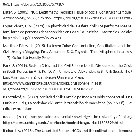
863. https://doi.org/10.1086/679189
Lister, S. (2003). NGO Legitimacy: Technical Issue or Social Construct? Critique 
Anthropology, 23(2), 175-192. https://doi.org/10.1177/0308275X0302300200
López Pérez, L. N. (2023). La plasticidad de la esfera civil: Los performances rel
familiares de personas desaparecidas en Coahuila, México. Intersticios Sociale
https://doi.org/10.55555/IS.25.471
Martínez Pérez, L. (2018). La Joven Cuba: Confrontation, Conciliation, and the
Civil through Blogging. En J. Alexander & C. Tognato, The civil sphere in Latin 
117). Oxford University Press.
Park, S. (2019). System Crisis and the Civil Sphere Media Discourse on the Crisi
in South Korea. En A. S. Ku, D. A. Palmer, J. C. Alexander, & S. Park (Eds.), The 
East Asia (pp. vii-viii). Cambridge University Press.
https://www.cambridge.org/core/books/civil-sphere-in-east-
asia/contents/FC5F2DA90E2D0110E375F70E6EB62834
Rabotnikof, N. (2002). Sociedad civil: Cambio político y cambio conceptual. En 
Enríquez (Ed.), La sociedad civil ante la transición democrática (pp. 15-38). Pla
Editores/Remisoc.
Reed, I. (2011). Interpretation and Social Knowledge. The University of Chicag
https://press.uchicago.edu/ucp/books/book/chicago/I/bo11636599.html
Richard, A. (2016). The Unsettled Sector: NGOs and the cultivation of democrat