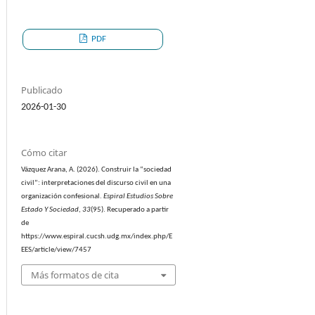
PDF
Publicado
2026-01-30
Cómo citar
Vázquez Arana, A. (2026). Construir la “sociedad
civil”: interpretaciones del discurso civil en una
organización confesional.
Espiral Estudios Sobre
Estado Y Sociedad
,
33
(95). Recuperado a partir
de
https://www.espiral.cucsh.udg.mx/index.php/E
EES/article/view/7457
Más formatos de cita